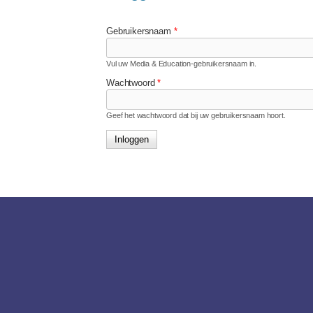
Gebruikersnaam
*
Vul uw Media & Education-gebruikersnaam in.
Wachtwoord
*
Geef het wachtwoord dat bij uw gebruikersnaam hoort.