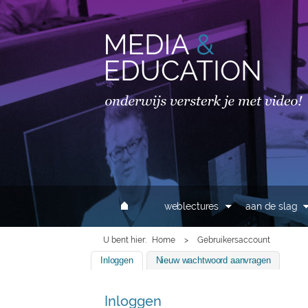
MAIN MENU
weblectures
aan de slag
U bent hier
Home
>
Gebruikersaccount
Inloggen
(actieve tabblad)
Nieuw wachtwoord aanvragen
Inloggen