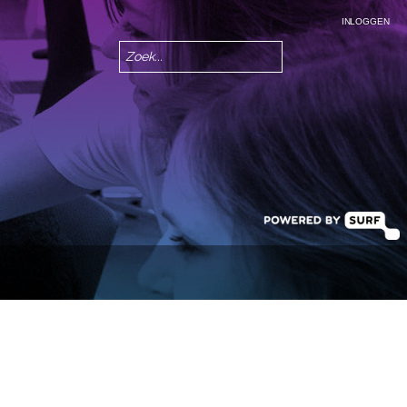
INLOGGEN
Zoeken
Zoekveld