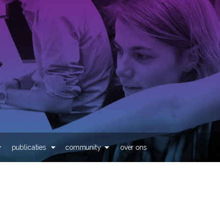
Overslaan en naar de
inhoud gaan
publicaties
community
over ons