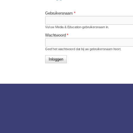
Gebruikersnaam
*
Vul uw Media & Education-gebruikersnaam in.
Wachtwoord
*
Geef het wachtwoord dat bij uw gebruikersnaam hoort.