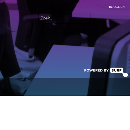
INLOGGEN
Zoeken
Zoekveld