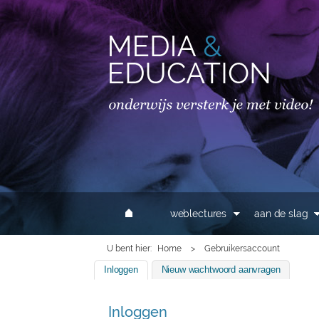
MAIN MENU
weblectures
aan de slag
U bent hier
Home
>
Gebruikersaccount
Inloggen
(actieve tabblad)
Nieuw wachtwoord aanvragen
Inloggen