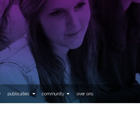
Overslaan en naar de
inhoud gaan
publicaties
community
over ons