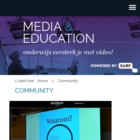
HOOFDMENU
Overslaan en naar de
inhoud gaan
U bent hier
Home
>
Community
COMMUNITY