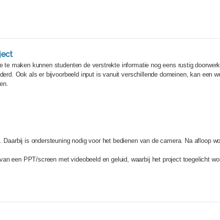
ject
ure te maken kunnen studenten de verstrekte informatie nog eens rustig doorwe
nderd. Ook als er bijvoorbeeld input is vanuit verschillende domeinen, kan een 
en.
n. Daarbij is ondersteuning nodig voor het bedienen van de camera. Na afloop w
an een PPT/screen met videobeeld en geluid, waarbij het project toegelicht wor