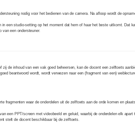
ndersteuning nodig voor het bedienen van de camera. Na afloop wordt de opname
en in een studio-setting op het moment dat hem of haar het beste uitkomt. Da
p van een ondersteuner.
 zij de inhoud van een vak goed beheersen, kan de docent een zelftoets aanbie
t goed beantwoord wordt, wordt verwezen naar een (fragment van een) weblectu
e fragmenten waar de onderdelen uit de zelftoets aan de orde komen en plaatst 
an een PPT/screen met videobeeld en geluid, waarbij de onderdelen elk apart to
nt stelt de docent beschikbaar bij de zelftoets.