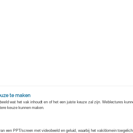
keuze te maken
eld wat het vak inhoudt en of het een juiste keuze zal zijn. Weblectures kunne
htere keuze kunnen maken.
n een PPT/screen met videobeeld en geluid, waarbij het vak/domein toegelicht 