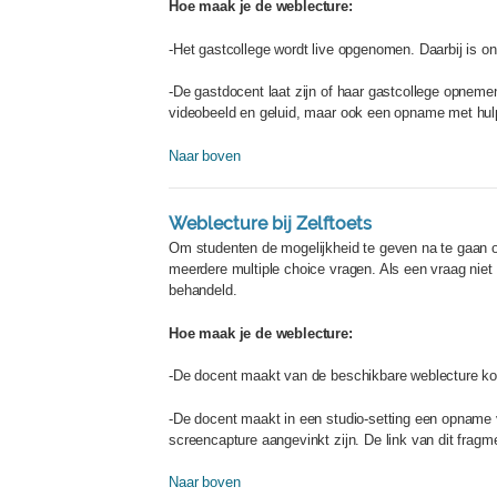
Hoe maak je de weblecture:
-Het gastcollege wordt live opgenomen. Daarbij is o
-De gastdocent laat zijn of haar gastcollege opnem
videobeeld en geluid, maar ook een opname met hul
Naar boven
Weblecture bij Zelftoets
Om studenten de mogelijkheid te geven na te gaan of
meerdere multiple choice vragen. Als een vraag nie
behandeld.
Hoe maak je de weblecture:
-De docent maakt van de beschikbare weblecture kort
-De docent maakt in een studio-setting een opname v
screencapture aangevinkt zijn. De link van dit fragme
Naar boven