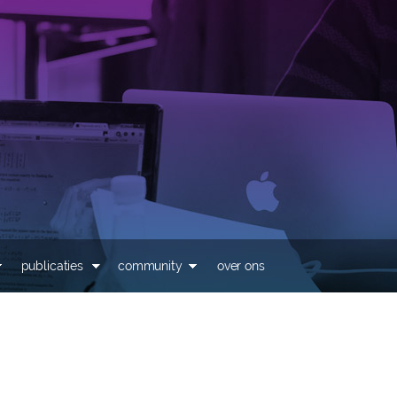
Overslaan en naar de
inhoud gaan
publicaties
community
over ons