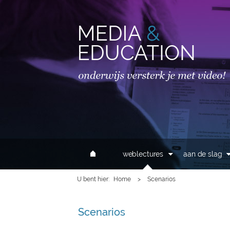
MAIN MENU
weblectures
aan de slag
U bent hier
Home
>
Scenarios
Scenarios