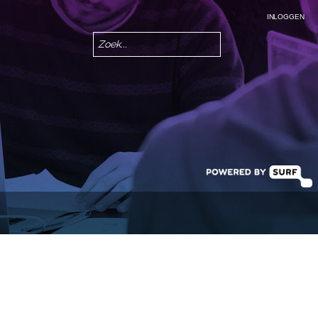
INLOGGEN
Zoeken
Zoekveld