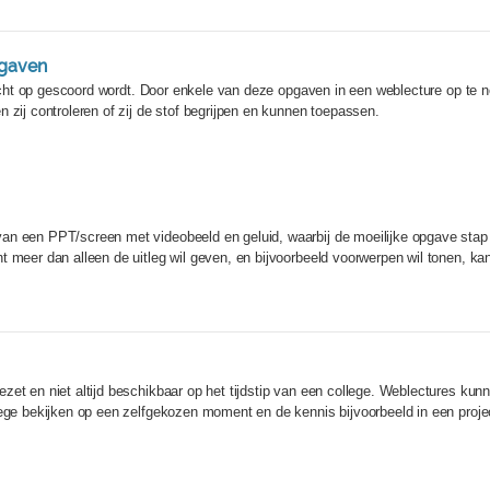
pgaven
 slecht op gescoord wordt. Door enkele van deze opgaven in een weblecture op te
 zij controleren of zij de stof begrijpen en kunnen toepassen.
n een PPT/screen met videobeeld en geluid, waarbij de moeilijke opgave stap vo
t meer dan alleen de uitleg wil geven, en bijvoorbeeld voorwerpen wil tonen, k
zet en niet altijd beschikbaar op het tijdstip van een college. Weblectures kun
lege bekijken op een zelfgekozen moment en de kennis bijvoorbeeld in een proj