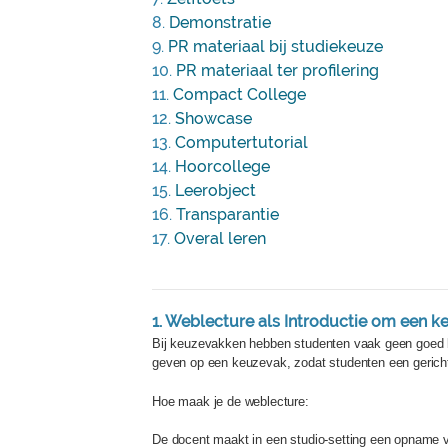
8.
Demonstratie
9.
PR materiaal bij studiekeuze
10.
PR materiaal ter profilering
11.
Compact College
12.
Showcase
13.
Computertutorial
14.
Hoorcollege
15.
Leerobject
16.
Transparantie
17.
Overal leren
1. Weblecture als Introductie om een 
Bij keuzevakken hebben studenten vaak geen goed be
geven op een keuzevak, zodat studenten een geric
Hoe maak je de weblecture:
De docent maakt in een studio-setting een opname va