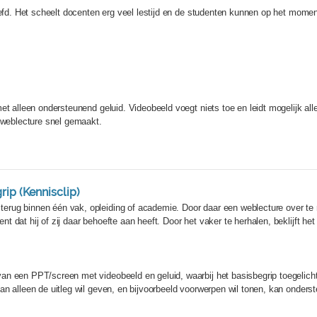
efd. Het scheelt docenten erg veel lestijd en de studenten kunnen op het moment 
et alleen ondersteunend geluid. Videobeeld voegt niets toe en leidt mogelijk all
n weblecture snel gemaakt.
ip (Kennisclip)
rug binnen één vak, opleiding of academie. Door daar een weblecture over te m
dat hij of zij daar behoefte aan heeft. Door het vaker te herhalen, beklijft het 
n een PPT/screen met videobeeld en geluid, waarbij het basisbegrip toegelicht 
an alleen de uitleg wil geven, en bijvoorbeeld voorwerpen wil tonen, kan onder