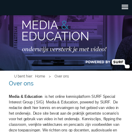
HOOFDMENU
Overslaan en naar de
inhoud gaan
U bent hier
Home
>
Over ons
Over ons
Media & Education
is het online kennisplatform SURF Special
Interest Group ( SIG) Media & Education, powered by SURF. De
redactie deelt hier kennis en ervaringen op het gebied van video in
het onderwijs. Deze site bevat aan de praktijk getoetste scenario’s
voor het gebruik van video in het onderwijs. Kennisclips, flipping the
classroom, verrijkte weblectures en pencasts zijn voorbeelden van
deze toepassingen. We richten ons op docenten, audiovisuele en