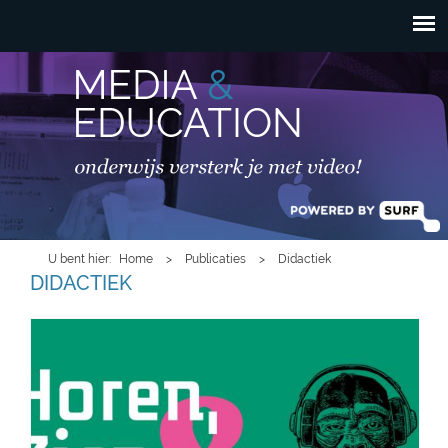
HOOFDMENU
Overslaan en naar de
inhoud gaan
U bent hier
Home
>
Publicaties
>
Didactiek
DIDACTIEK
hzs-header-hoofdpagina.jpg