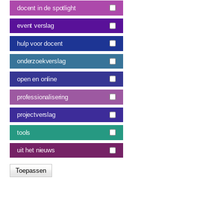
docent in de spotlight
event verslag
hulp voor docent
onderzoekverslag
open en online
professionalisering
projectverslag
tools
uit het nieuws