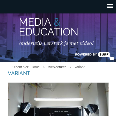
HOOFDMENU
Overslaan en naar de
inhoud gaan
U bent hier
Home
>
Weblectures
>
Variant
VARIANT
lightboarddemo2.jpg