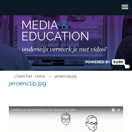
HOOFDMENU
Overslaan en naar de
inhoud gaan
U bent hier
Home
>
jeroenclip.jpg
jeroenclip.jpg