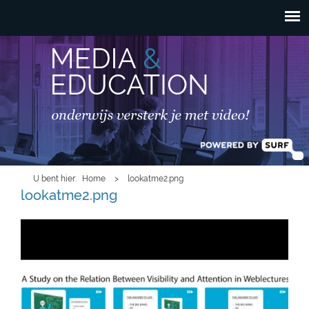
HOOFDMENU
Overslaan en naar de
inhoud gaan
U bent hier
Home
>
lookatme2.png
lookatme2.png