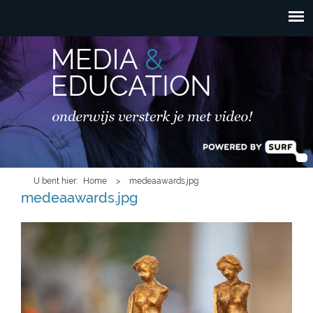
HOOFDMENU
Overslaan en naar de
inhoud gaan
U bent hier
Home
>
medeaawards.jpg
medeaawards.jpg