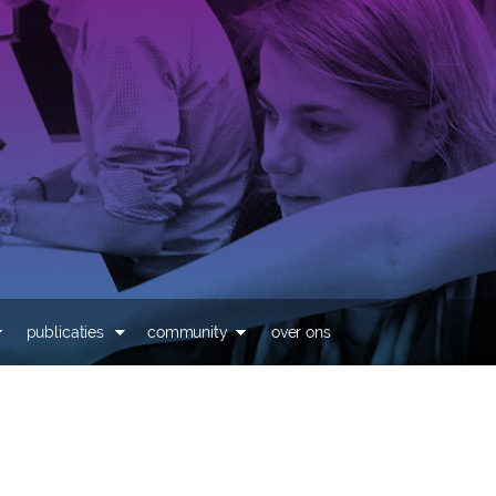
Overslaan en naar de
inhoud gaan
publicaties
community
over ons