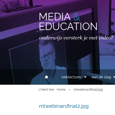
MAIN MENU
weblectures
aan de slag
U bent hier
Home
>
mlwebinarsfinal2.jpg
mlwebinarsfinal2.jpg