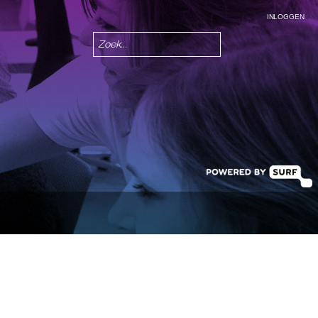
INLOGGEN
Zoeken
Zoekveld