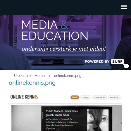
HOOFDMENU
Overslaan en naar de
inhoud gaan
U bent hier
Home
>
onlinekennis.png
onlinekennis.png