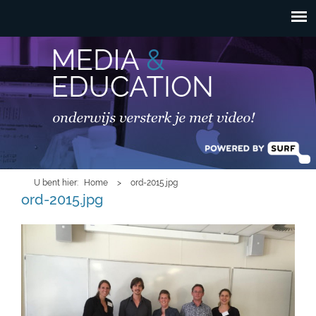
HOOFDMENU
Overslaan en naar de
inhoud gaan
U bent hier
Home
>
ord-2015.jpg
ord-2015.jpg