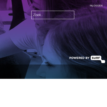
INLOGGEN
Zoeken
Zoekveld