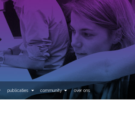
Overslaan en naar de
inhoud gaan
publicaties
community
over ons