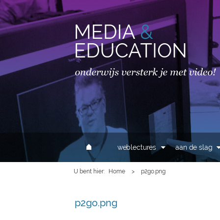
MAIN MENU
weblectures
aan de slag
U bent hier
Home
>
p2go.png
p2go.png