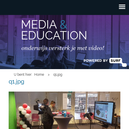
HOOFDMENU
Overslaan en naar de
inhoud gaan
U bent hier
Home
>
q1.jpg
q1.jpg