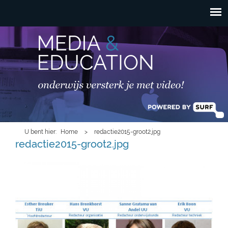
HOOFDMENU
Overslaan en naar de
inhoud gaan
U bent hier
Home
>
redactie2015-groot2.jpg
redactie2015-groot2.jpg