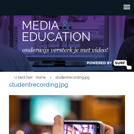
HOOFDMENU
Overslaan en naar de
inhoud gaan
U bent hier
Home
>
studentrecording.jpg
studentrecording.jpg