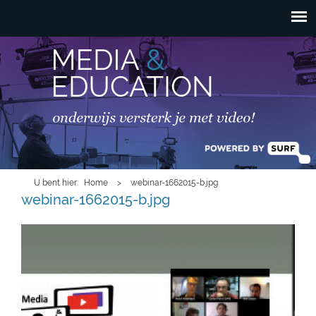
HOOFDMENU
Overslaan en naar de
inhoud gaan
U bent hier
Home
>
webinar-1662015-b.jpg
webinar-1662015-b.jpg