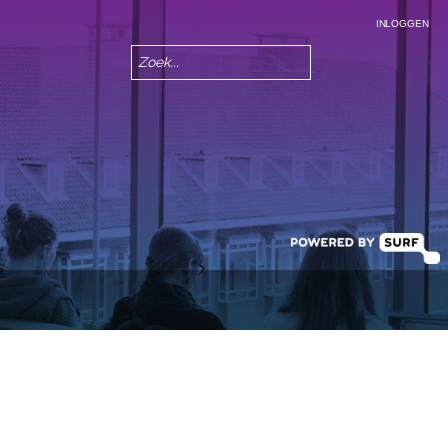
INLOGGEN
Zoeken
Zoekveld