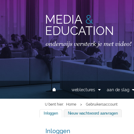
MAIN MENU
weblectures
aan de slag
U bent hier
Home
>
Gebruikersaccount
Inloggen
(actieve tabblad)
Nieuw wachtwoord aanvragen
Inloggen