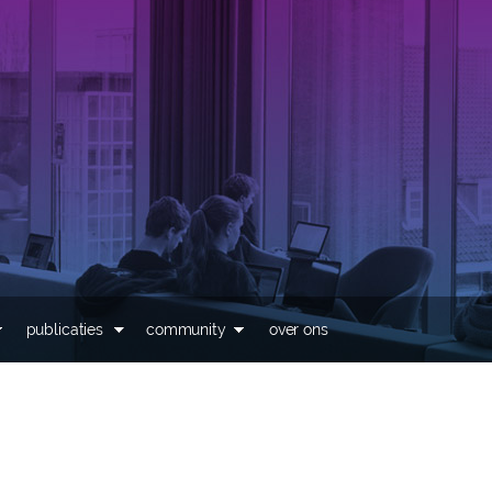
Overslaan en naar de
inhoud gaan
publicaties
community
over ons