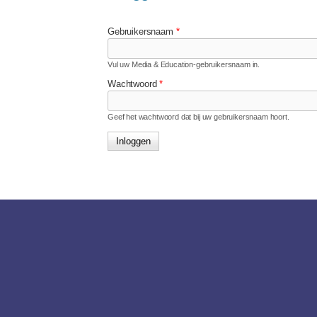
Gebruikersnaam
*
Vul uw Media & Education-gebruikersnaam in.
Wachtwoord
*
Geef het wachtwoord dat bij uw gebruikersnaam hoort.