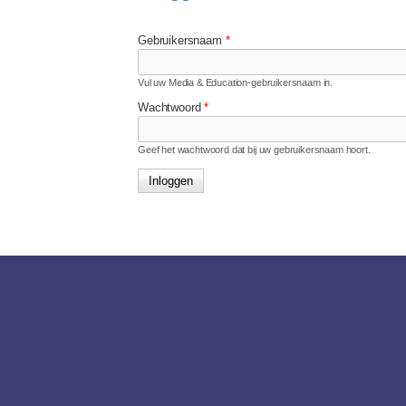
Gebruikersnaam
*
Vul uw Media & Education-gebruikersnaam in.
Wachtwoord
*
Geef het wachtwoord dat bij uw gebruikersnaam hoort.