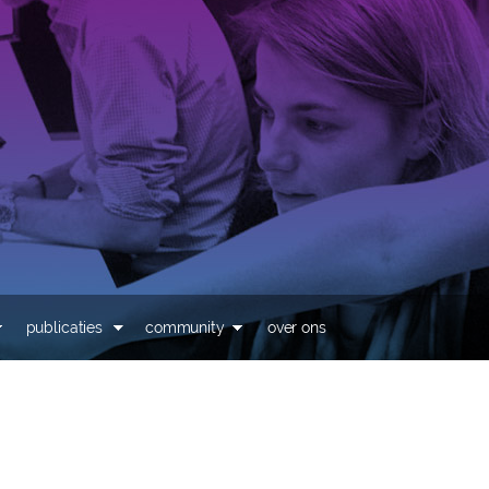
Overslaan en naar de
inhoud gaan
publicaties
community
over ons