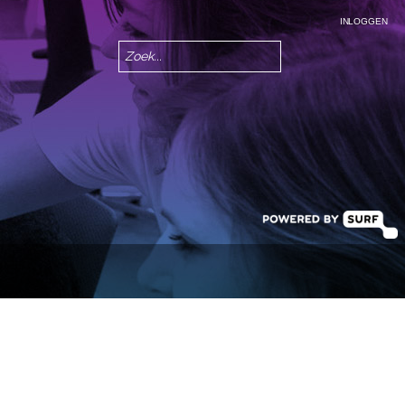
INLOGGEN
Zoeken
Zoekveld