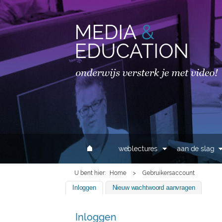
MAIN MENU
weblectures
aan de slag
U bent hier
Home
>
Gebruikersaccount
Inloggen
(actieve tabblad)
Nieuw wachtwoord aanvragen
Inloggen