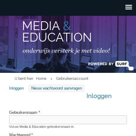
HOOFDMENU
Overslaan en naar de
inhoud gaan
U bent hier
Home
>
Gebruikersaccount
Inloggen
(actieve tabblad)
Nieuw wachtwoord aanvragen
Inloggen
Gebruikersnaam
*
Vul uw Media & Education-gebruikersnaam in.
Wachtwoord
*