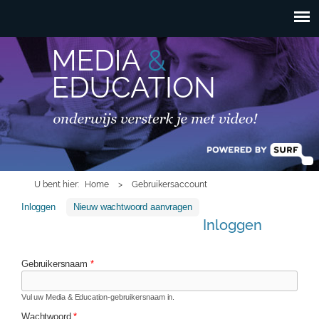
HOOFDMENU
Overslaan en naar de
inhoud gaan
U bent hier
Home
>
Gebruikersaccount
Inloggen
(actieve tabblad)
Nieuw wachtwoord aanvragen
Inloggen
Gebruikersnaam
*
Vul uw Media & Education-gebruikersnaam in.
Wachtwoord
*