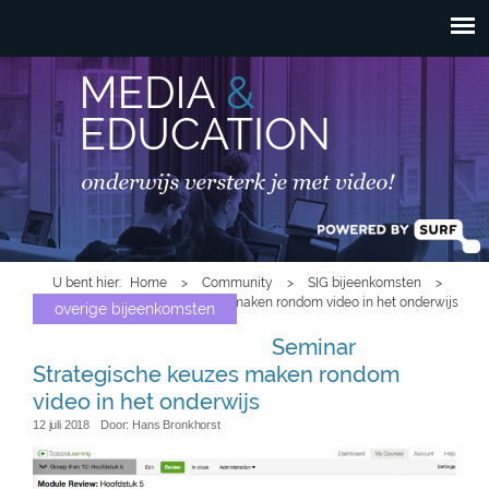
HOOFDMENU
Overslaan en naar de
inhoud gaan
U bent hier
Home
>
Community
>
SIG bijeenkomsten
>
Seminar Strategische keuzes maken rondom video in het onderwijs
overige bijeenkomsten
Seminar
Strategische keuzes maken rondom
video in het onderwijs
12 juli 2018
Door:
Hans Bronkhorst
review.png