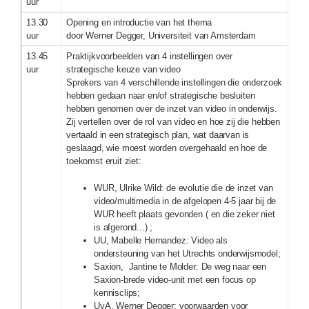
uur
13.30
Opening en introductie van het thema
uur
door Werner Degger, Universiteit van Amsterdam
13.45
Praktijkvoorbeelden van 4 instellingen over
uur
strategische keuze van video
Sprekers van 4 verschillende instellingen die onderzoek
hebben gedaan naar en/of strategische besluiten
hebben genomen over de inzet van video in onderwijs.
Zij vertellen over de rol van video en hoe zij die hebben
vertaald in een strategisch plan, wat daarvan is
geslaagd, wie moest worden overgehaald en hoe de
toekomst eruit ziet:
WUR, Ulrike Wild: de evolutie die de inzet van
video/multimedia in de afgelopen 4-5 jaar bij de
WUR heeft plaats gevonden ( en die zeker niet
is afgerond...) ;
UU, Mabelle Hernandez: Video als
ondersteuning van het Utrechts onderwijsmodel;
Saxion, Jantine te Molder: De weg naar een
Saxion-brede video-unit met een focus op
kennisclips;
UvA, Werner Degger: voorwaarden voor