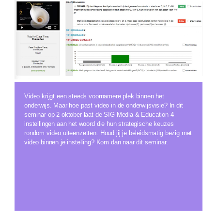
Video krijgt een steeds voornamere plek binnen het
onderwijs. Maar hoe past video in de onderwijsvisie? In dit
seminar op 2 oktober laat de SIG Media & Education 4
instellingen aan het woord die hun strategische keuzes
rondom video uiteenzetten. Houd jij je beleidsmatig bezig met
video binnen je instelling? Kom dan naar dit seminar.