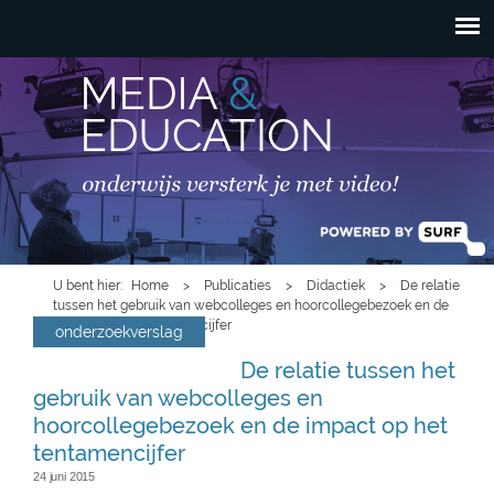
HOOFDMENU
Overslaan en naar de
inhoud gaan
U bent hier
Home
>
Publicaties
>
Didactiek
>
De relatie
tussen het gebruik van webcolleges en hoorcollegebezoek en de
impact op het tentamencijfer
onderzoekverslag
De relatie tussen het
gebruik van webcolleges en
hoorcollegebezoek en de impact op het
tentamencijfer
24 juni 2015