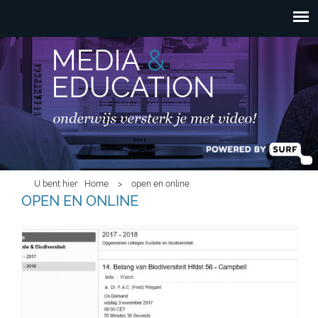
HOOFDMENU
Overslaan en naar de
inhoud gaan
U bent hier
Home
>
open en online
OPEN EN ONLINE
biologie.jpg