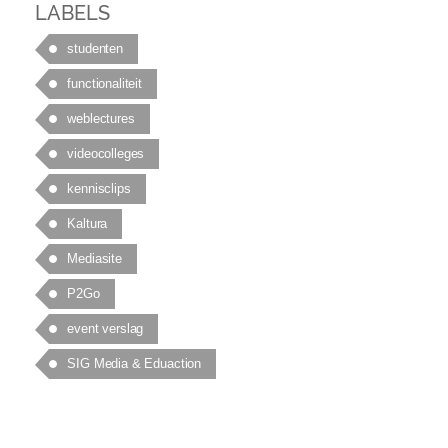
LABELS
studenten
functionaliteit
weblectures
videocolleges
kennisclips
Kaltura
Mediasite
P2Go
event verslag
SIG Media & Eduaction