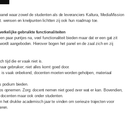
panel waar zowel de studenten als de leveranciers Kaltura, MediaMission
. wensen en knelpunten lichtten zij ook hun roadmap toe.
kelijke gebruikte functionaliteiten
 paar puntjes na, veel functionaliteit bieden maar dat er een gat zit
wordt aangeboden. Hierover bogen het panel en de zaal zich en zij
h tijd die er vaak niet is.
aar gebruiker; niet alles komt goed door.
t is vaak onbekend, docenten moeten worden geholpen, materiaal
es podium bieden.
ps opnemen. Zorg: docent nemen niet goed over wat er kan. Bovendien,
r docenten maar ook onder studenten.
 het drukke academisch jaar te vinden om serieuze trajecten voor
eren.