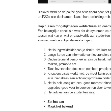
Hierover werd na de pauze gediscussieerd door het 
en P2Go aan deelnamen. Naast hun toelichting m.b.t
Gap tussen mogelijkheden weblectures en daadwer
Een belangrijke conclusie was dat de systemen op een
tussen wat kan en wat er daadwerlijk aan studenten 
kwamen met de volgende verklaringen:
Het is ingewikkelder dan je denkt. Het kost toc
Lange keten van informatie van leveranciers n
Ondersteunend personeel is aan de beurt. he
maken, promotie ect.
Taak leverancier: docenten een best practic
Knoppencursus werkt niet. Je moet kenniscli
er is niet alleen een scholingsprobleem onde
Het is ook lastig om een goed moment binnen
upgrades goed voor te bereiden en door te vo
Het advies van de studenten was:
Zet het aan
Maak het bekend