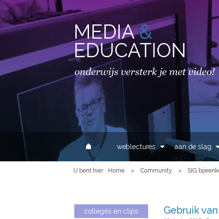
MAIN MENU
weblectures
aan de slag
U bent hier
Home
>
Community
>
SIG bijeen
Gebruik van
colleges en clips