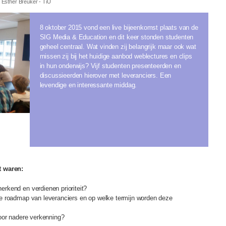
:
Esther Breuker
- TiU
8 oktober 2015 vond een live bijeenkomst plaats van de
SIG Media & Education en dit keer stonden studenten
geheel centraal. Wat vinden zij belangrijk maar ook wat
missen zij bij het huidige aanbod weblectures en clips
in hun onderwijs? Vijf studenten presenteerden en
discussieerden hierover met leveranciers. Een
levendige en interessante middag.
t waren:
rkend en verdienen prioriteit?
e roadmap van leveranciers en op welke termijn worden deze
oor nadere verkenning?