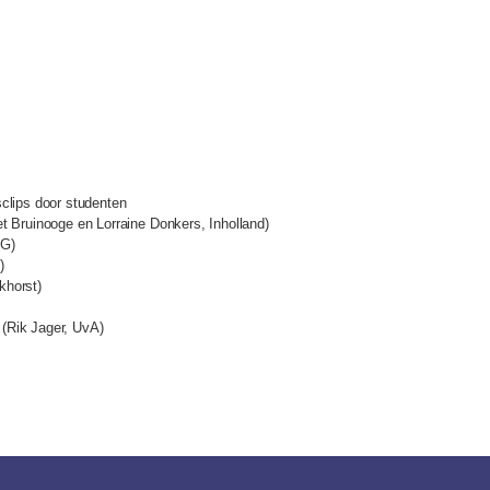
sclips door studenten
et Bruinooge en Lorraine Donkers, Inholland)
uG)
)
khorst)
(Rik Jager, UvA)