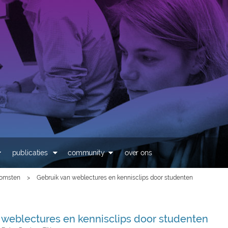
Overslaan en naar de
inhoud gaan
publicaties
community
over ons
komsten
>
Gebruik van weblectures en kennisclips door studenten
 weblectures en kennisclips door studenten