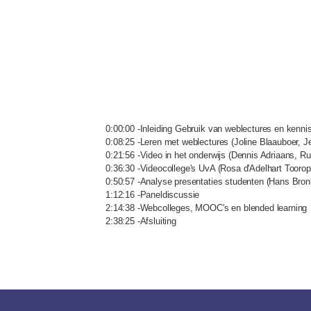
0:00:00 -Inleiding Gebruik van weblectures en kenni
0:08:25 -Leren met weblectures (Joline Blaauboer, J
0:21:56 -Video in het onderwijs (Dennis Adriaans, R
0:36:30 -Videocollege's UvA (Rosa d'Adelhart Toorop
0:50:57 -Analyse presentaties studenten (Hans Bron
1:12:16 -Paneldiscussie
2:14:38 -Webcolleges, MOOC's en blended learning 
2:38:25 -Afsluiting