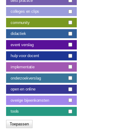
best practice
colleges en clips
community
didactiek
event verslag
hulp voor docent
implementatie
onderzoekverslag
open en online
overige bijeenkomsten
tools