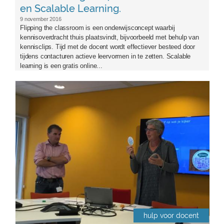
en Scalable Learning.
9 november 2016
Flipping the classroom is een onderwijsconcept waarbij
kennisoverdracht thuis plaatsvindt, bijvoorbeeld met behulp van
kennisclips. Tijd met de docent wordt effectiever besteed door
tijdens contacturen actieve leervormen in te zetten. Scalable
learning is een gratis online...
front.jpg
hulp voor docent