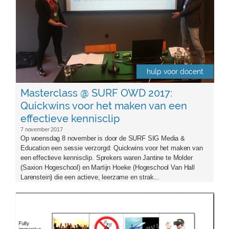
hulp voor docent
Masterclass @ SURF OWD 2017:
Quickwins voor het maken van een
effectieve kennisclip
7 november 2017
Op woensdag 8 november is door de SURF SIG Media &
Education een sessie verzorgd: Quickwins voor het maken van
een effectieve kennisclip. Sprekers waren Jantine te Molder
(Saxion Hogeschool) en Martijn Hoeke (Hogeschool Van Hall
Larenstein) die een actieve, leerzame en strak...
vrgroningen.jpg