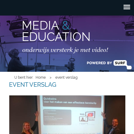
HOOFDMENU
Overslaan en naar de
inhoud gaan
U bent hier
Home
>
event verslag
EVENT VERSLAG
jantinemartijn.jpg