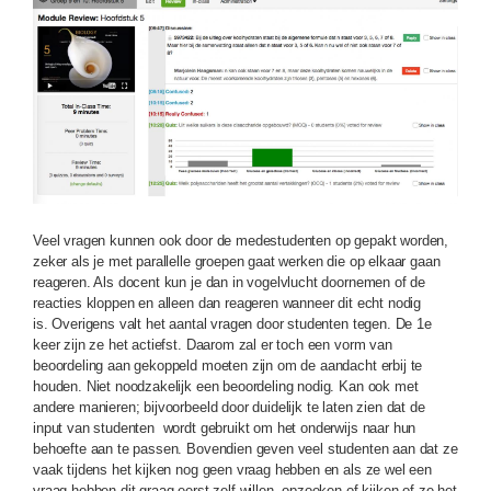
Veel vragen kunnen ook door de medestudenten op gepakt worden,
zeker als je met parallelle groepen gaat werken die op elkaar gaan
reageren. Als docent kun je dan in vogelvlucht doornemen of de
reacties kloppen en alleen dan reageren wanneer dit echt nodig
is. Overigens valt het aantal vragen door studenten tegen. De 1e
keer zijn ze het actiefst. Daarom zal er toch een vorm van
beoordeling aan gekoppeld moeten zijn om de aandacht erbij te
houden. Niet noodzakelijk een beoordeling nodig. Kan ook met
andere manieren; bijvoorbeeld door duidelijk te laten zien dat de
input van studenten wordt gebruikt om het onderwijs naar hun
behoefte aan te passen. Bovendien geven veel studenten aan dat ze
vaak tijdens het kijken nog geen vraag hebben en als ze wel een
vraag hebben dit graag eerst zelf willen opzoeken of kijken of ze het