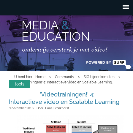
HOOFDMENU
Overslaan en naar de
inhoud gaan
U bent hier
Home
>
Community
>
SIG bijeenkomsten
>
'Videotrainingen!' 4: Interactieve video en Scalable Learning.
tools
'Videotrainingen!' 4:
Interactieve video en Scalable Learning.
9 november 2016
Door:
Hans Bronkhorst
concept_sl.png