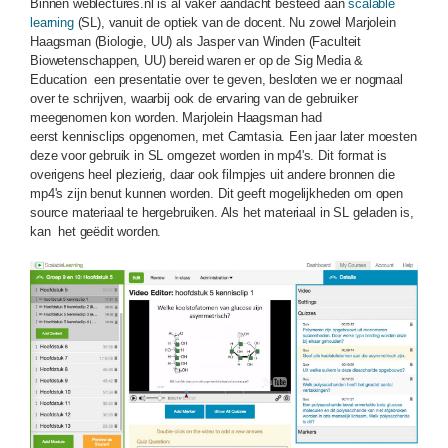
Binnen weblectures.nl is al vaker aandacht besteed aan
scalable
learning
(SL), vanuit de optiek van de docent. Nu zowel Marjolein
Haagsman (Biologie, UU) als Jasper van Winden (Faculteit
Biowetenschappen, UU) bereid waren er op de Sig Media &
Education een presentatie over te geven, besloten we er nogmaal
over te schrijven, waarbij ook de ervaring van de gebruiker
meegenomen kon worden. Marjolein Haagsman had
eerst kennisclips opgenomen, met Camtasia. Een jaar later moesten
deze voor gebruik in SL omgezet worden in mp4's. Dit format is
overigens heel plezierig, daar ook filmpjes uit andere bronnen die
mp4's zijn benut kunnen worden. Dit geeft mogelijkheden om open
source materiaal te hergebruiken. Als het materiaal in SL geladen is,
kan het geëdit worden.