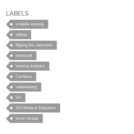
LABELS
scalable learning
editing
flipping the classroom
interactief
learning analytics
Camtasia
videotraining
UU
SIG Media & Education
event verslag