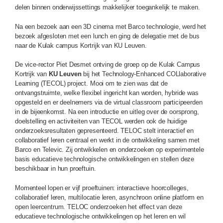
delen binnen onderwijssettings makkelijker toegankelijk te maken.
Na een bezoek aan een 3D cinema met Barco technologie, werd het
bezoek afgesloten met een lunch en ging de delegatie met de bus
naar de Kulak campus Kortrijk van KU Leuven.
De vice-rector Piet Desmet ontving de groep op de Kulak Campus
Kortrijk van
KU Leuven
bij het Technology-Enhanced COLlaborative
Learning (TECOL) project. Mooi om te zien was dat de
ontvangstruimte, welke flexibel ingericht kan worden, hybride was
opgesteld en er deelnemers via de virtual classroom participeerden
in de bijeenkomst. Na een introductie en uitleg over de oorsprong,
doelstelling en activiteiten van TECOL werden ook de huidige
onderzoeksresultaten gepresenteerd. TELOC stelt interactief en
collaboratief leren centraal en werkt in de ontwikkeling samen met
Barco en Televic. Zij ontwikkelen en onderzoeken op experimentele
basis educatieve technologische ontwikkelingen en stellen deze
beschikbaar in hun proeftuin.
Momenteel lopen er vijf proeftuinen: interactieve hoorcolleges,
collaboratief leren, multilocatie leren, asynchroon online platform en
open leercentrum. TELOC onderzoeken het effect van deze
educatieve technologische ontwikkelingen op het leren en wil