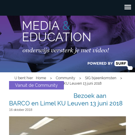
HOOFDMENU
Overslaan en naar de
inhoud gaan
U bent hier
Home
>
Community
>
SIG bijeenkomsten
>
Bezoek aan BARCO en Limel KU Leuven 13 juni 2018
Vanuit de Community
Bezoek aan
BARCO en Limel KU Leuven 13 juni 2018
16 oktober 2018
barco.jpg