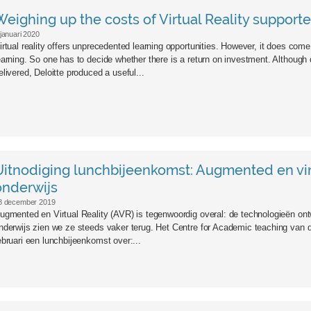
th-glasses-302775646-900x500.jpg
Weighing up the costs of Virtual Reality supporte
 januari 2020
irtual reality offers unprecedented learning opportunities. However, it does come
earning. So one has to decide whether there is a return on investment. Although 
elivered, Deloitte produced a useful...
093_web00.jpg
Uitnodiging lunchbijeenkomst: Augmented en virtu
onderwijs
8 december 2019
ugmented en Virtual Reality (AVR) is tegenwoordig overal: de technologieën ont
nderwijs zien we ze steeds vaker terug. Het Centre for Academic teaching van de
ebruari een lunchbijeenkomst over:...