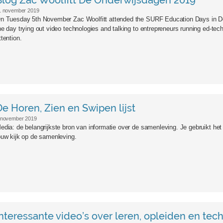
Blog Zac Woolfitt De Onderwijsdagen 2019
1 november 2019
n Tuesday 5th November Zac Woolfitt attended the SURF Education Days in 
he day trying out video technologies and talking to entrepreneurs running ed-tec
ttention.
De Horen, Zien en Swipen lijst
 november 2019
edia: de belangrijkste bron van informatie over de samenleving. Je gebruikt he
ouw kijk op de samenleving.
Interessante video’s over leren, opleiden en tec