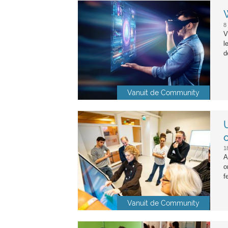
bigstock-portrait-of-a-man-wi
8
V
l
d
Vanuit de Community
ttl_herfstfestival_2018_11_30_
1
A
o
f
Vanuit de Community