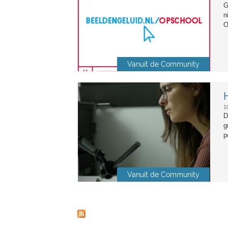
G
n
O
Vanuit de Community
podcasts.jpg
1
D
g
p
Vanuit de Community
Pagina's