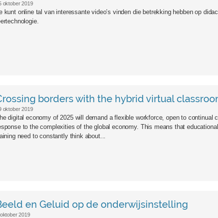
5 oktober 2019
e kunt online tal van interessante video’s vinden die betrekking hebben op didac
eertechnologie.
Crossing borders with the hybrid virtual classro
9 oktober 2019
he digital economy of 2025 will demand a flexible workforce, open to continual 
esponse to the complexities of the global economy. This means that educational 
raining need to constantly think about...
Beeld en Geluid op de onderwijsinstelling
 oktober 2019