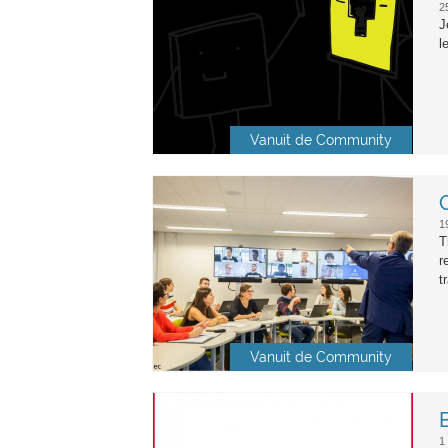
2
J
l
Vanuit de Community
hybrid-1_good-1024x683.jpg
1
T
r
t
Vanuit de Community
beeld_en_geluid.jpg
1