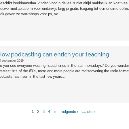
eschikt beeldmateriaal vinden voor in de les is niet altijd makkelijk en kost veel
ieuwe mediaplatform voor onderwijs krijg je gratis toegang tot een enorme colle
ok geven ze workshops voor po, vo...
How podcasting can enrich your teaching
0 september 2019
o you see everyone wearing headphones in the train nowadays? Do you wonder w
reatest hits of the 80’s, more and more people are rediscovering the radio forma
odcasts has risen in the last few years...
1
2
3
4
5
volgende ›
laatste »