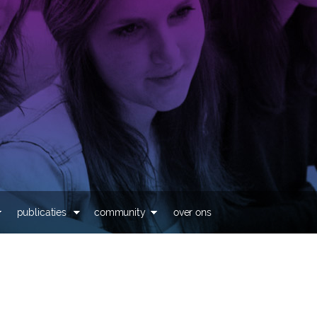
Overslaan en naar de
inhoud gaan
publicaties
community
over ons