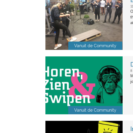
1
O
t
a
Vanuit de Community
hzs-header-hoofdpagina.jpg
8
M
j
Vanuit de Community
learning_1570759679.png