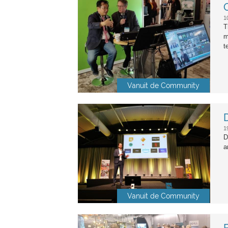
oeb.jpg
1
T
m
t
Vanuit de Community
martijn_van_dam.jpg
1
D
a
Vanuit de Community
de_onderwijsdagen.jpg