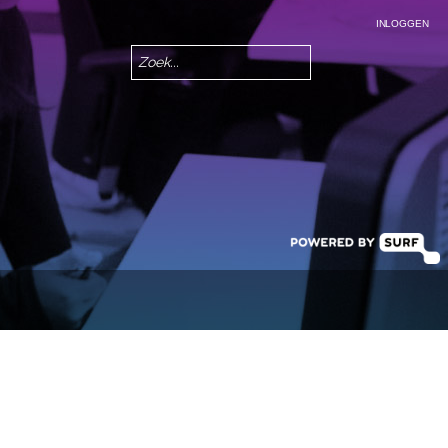
INLOGGEN
Zoeken
Zoekveld