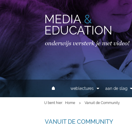
MAIN MENU
weblectures
aan de slag
U bent hier
Home
>
Vanuit de Community
VANUIT DE COMMUNITY