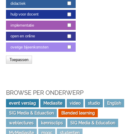
didactiek
hulp voor docent
implementatie
open en online
overige bijeenkomsten
BROWSE PER ONDERWERP
event verslag
Mediasite
video
studio
English
SIG Media & Eduaction
Blended learning
weblectures
kennisclips
SIG Media & Education
MyMediasite
mooc
studenten