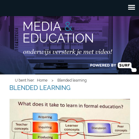
HOOFDMENU
Overslaan en naar de
inhoud gaan
U bent hier
Home
>
Blended learning
BLENDED LEARNING
laurillard.jpg