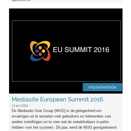
front.png
implementatie
Mediasite European Summit 2016
12 juni 2016
De Mediasite User Group (MUG) is de gelegenheid om
ervaringen uit te wisselen met gebruikers en beheerders van
andere instellingen en te zien wat de ontwikkelaars in petto
hebben voor het systeem. Dit jaar, werd de MUG georganiseerd