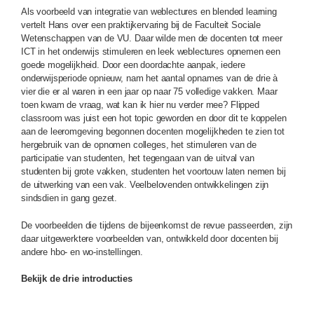
Als voorbeeld van integratie van weblectures en blended learning
vertelt Hans over een praktijkervaring bij de Faculteit Sociale
Wetenschappen van de VU. Daar wilde men de docenten tot meer
ICT in het onderwijs stimuleren en leek weblectures opnemen een
goede mogelijkheid. Door een doordachte aanpak, iedere
onderwijsperiode opnieuw, nam het aantal opnames van de drie à
vier die er al waren in een jaar op naar 75 volledige vakken. Maar
toen kwam de vraag, wat kan ik hier nu verder mee? Flipped
classroom was juist een hot topic geworden en door dit te koppelen
aan de leeromgeving begonnen docenten mogelijkheden te zien tot
hergebruik van de opnomen colleges, het stimuleren van de
participatie van studenten, het tegengaan van de uitval van
studenten bij grote vakken, studenten het voortouw laten nemen bij
de uitwerking van een vak. Veelbelovenden ontwikkelingen zijn
sindsdien in gang gezet.
De voorbeelden die tijdens de bijeenkomst de revue passeerden, zijn
daar uitgewerktere voorbeelden van, ontwikkeld door docenten bij
andere hbo- en wo-instellingen.
Bekijk de drie introducties