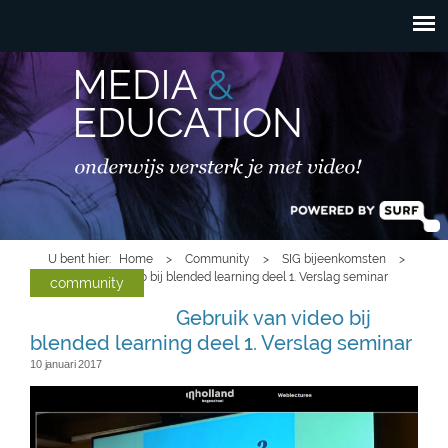
HOOFDMENU
Overslaan en naar de
inhoud gaan
U bent hier
Home
>
Community
>
SIG bijeenkomsten
>
Gebruik van video bij blended learning deel 1. Verslag seminar
community
Gebruik van video bij
blended learning deel 1. Verslag seminar
10 januari 2017
logosigme-aangepast2.png