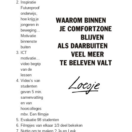
Inspiratie
Futureproof
onderwijs,
hoe krijg je
jongeren in
beweging…
Motivatie
binnenste
buiten
ICT
motivatie…
video begrip
van de
lessen
Video’s van
studenten
geven 5 min.
samenvatting
en van
hoorcolleges
mbv. Een filmpje
Evaluatie 98 studenten
Filmpjes van elkaar 1/3 deel bekeken
Nuttig om te maken ? Ja en Leuk