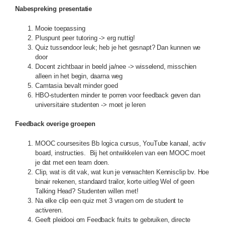
Nabespreking presentatie
Mooie toepassing
Pluspunt peer tutoring -> erg nuttig!
Quiz tussendoor leuk; heb je het gesnapt? Dan kunnen we
door
Docent zichtbaar in beeld ja/nee -> wisselend, misschien
alleen in het begin, daarna weg
Camtasia bevalt minder goed
HBO-studenten minder te porren voor feedback geven dan
universitaire studenten -> moet je leren
Feedback overige groepen
MOOC coursesites Bb logica cursus, YouTube kanaal, activ
board, instructies. Bij het ontwikkelen van een MOOC moet
je dat met een team doen.
Clip, wat is dit vak, wat kun je verwachten Kennisclip bv. Hoe
binair rekenen, standaard trailor, korte uitleg Wel of geen
Talking Head? Studenten willen met!
Na elke clip een quiz met 3 vragen om de student te
activeren.
Geeft pleidooi om Feedback fruits te gebruiken, directe