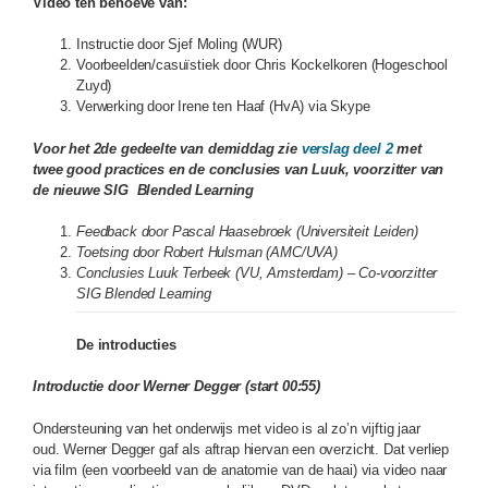
Video ten behoeve van:
Instructie door Sjef Moling (WUR)
Voorbeelden/casuïstiek door Chris Kockelkoren (Hogeschool
Zuyd)
Verwerking door Irene ten Haaf (HvA) via Skype
Voor het 2de gedeelte van demiddag zie
verslag deel 2
met
twee good practices en de conclusies van Luuk, voorzitter van
de nieuwe SIG Blended Learning
Feedback door Pascal Haasebroek (Universiteit Leiden)
Toetsing door Robert Hulsman (AMC/UVA)
Conclusies Luuk Terbeek (VU, Amsterdam) – Co-voorzitter
SIG Blended Learning
De introducties
Introductie door Werner Degger (start 00:55)
Ondersteuning van het onderwijs met video is al zo’n vijftig jaar
oud.
Werner Degger gaf als aftrap hiervan een overzicht. Dat verliep
via film (een voorbeeld van de anatomie van de haai) via video naar