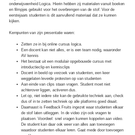
onderwijseenheid Logica. Hierin hebben zij materialen vanuit boeken
en filmpjes gebruikt voor het overbrengen van de stof. Voor de
eerstejaars studenten is dit aanvullend materiaal dat ze kunnen
kijken.
Kernpunten van zijn presentatie waren:
Zetten ze in bij online cursus logica.
Een docent kan niet alles, er is een team nodig, waaronder
AV kennis
Het bestaat uit een modulair opgebouwde cursus met
introductieclip en kennisclips
Docent in beeld op verzoek van studenten, een keer
weggelaten leverde protesten op van studenten
Aan einde van clips staan vragen. Student moet niet
achterover liggen, activeren dus.
Let op, niet iedere site kan de gebruikte techniek aan, check
dus of in te zetten techniek op alle platforms goed draait.
Daarnaast is Feedback Fruits ingezet waar studenten elkaar
de stof laten uitleggen. In de video zijn ook vragen te
plaatsen. Voordeel: snel vragen kunnen koppelen aan video.
De student kan daar ook weer van alles aan toevoegen
waardoor studenten elkaar leren. Gaat mede door toevoegen