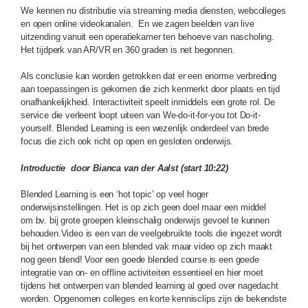
We kennen nu distributie via streaming media diensten, webcolleges
en open online videokanalen. En we zagen beelden van live
uitzending vanuit een operatiekamer ten behoeve van nascholing.
Het tijdperk van AR/VR en 360 graden is net begonnen.
Als conclusie kan worden getrokken dat er een enorme verbreding
aan toepassingen is gekomen die zich kenmerkt door plaats en tijd
onafhankelijkheid. Interactiviteit speelt inmiddels een grote rol. De
service die verleent loopt uiteen van We-do-it-for-you tot Do-it-
yourself. Blended Learning is een wezenlijk onderdeel van brede
focus die zich ook richt op open en gesloten onderwijs.
Introductie door Bianca van der Aalst (start 10:22)
Blended Learning is een ‘hot topic’ op veel hoger
onderwijsinstellingen. Het is op zich geen doel maar een middel
om bv. bij grote groepen kleinschalig onderwijs gevoel te kunnen
behouden.Video is een van de veelgebruikte tools die ingezet wordt
bij het ontwerpen van een blended vak maar video op zich maakt
nog geen blend! Voor een goede blended course is een goede
integratie van on- en offline activiteiten essentieel en hier moet
tijdens het ontwerpen van blended learning al goed over nagedacht
worden. Opgenomen colleges en korte kennisclips zijn de bekendste