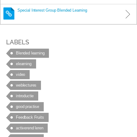
Special Interest Group Blended Learning
LABELS
Blended learning
elearning
video
weblectures
introductie
good practise
Feedback Fruits
activerend leren