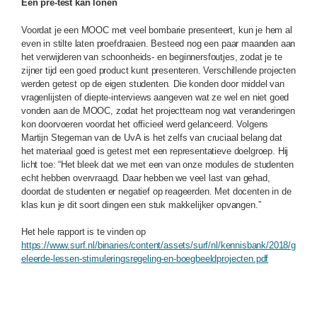
Een pre-test kan lonen
Voordat je een MOOC met veel bombarie presenteert, kun je hem al
even in stilte laten proefdraaien. Besteed nog een paar maanden aan
het verwijderen van schoonheids- en beginnersfoutjes, zodat je te
zijner tijd een goed product kunt presenteren. Verschillende projecten
werden getest op de eigen studenten. Die konden door middel van
vragenlijsten of diepte-interviews aangeven wat ze wel en niet goed
vonden aan de MOOC, zodat het projectteam nog wat veranderingen
kon doorvoeren voordat het officieel werd gelanceerd. Volgens
Martijn Stegeman van de UvA is het zelfs van cruciaal belang dat
het materiaal goed is getest met een representatieve doelgroep. Hij
licht toe: “Het bleek dat we met een van onze modules de studenten
echt hebben overvraagd. Daar hebben we veel last van gehad,
doordat de studenten er negatief op reageerden. Met docenten in de
klas kun je dit soort dingen een stuk makkelijker opvangen.”
Het hele rapport is te vinden op
https://www.surf.nl/binaries/content/assets/surf/nl/kennisbank/2018/g
eleerde-lessen-stimuleringsregeling-en-boegbeeldprojecten.pdf