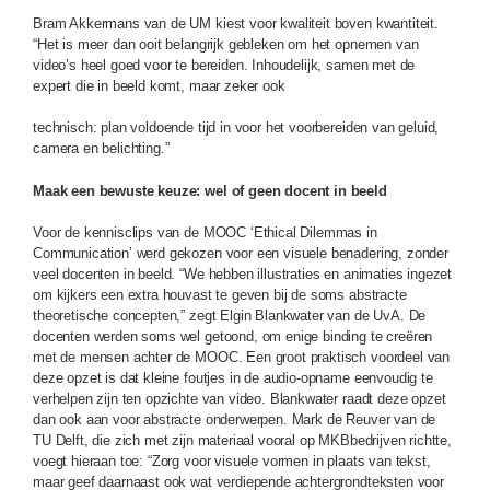
Bram Akkermans van de UM kiest voor kwaliteit boven kwantiteit.
“Het is meer dan ooit belangrijk gebleken om het opnemen van
video’s heel goed voor te bereiden. Inhoudelijk, samen met de
expert die in beeld komt, maar zeker ook
technisch: plan voldoende tijd in voor het voorbereiden van geluid,
camera en belichting.”
Maak een bewuste keuze: wel of geen docent in beeld
Voor de kennisclips van de MOOC ‘Ethical Dilemmas in
Communication’ werd gekozen voor een visuele benadering, zonder
veel docenten in beeld. “We hebben illustraties en animaties ingezet
om kijkers een extra houvast te geven bij de soms abstracte
theoretische concepten,” zegt Elgin Blankwater van de UvA. De
docenten werden soms wel getoond, om enige binding te creëren
met de mensen achter de MOOC. Een groot praktisch voordeel van
deze opzet is dat kleine foutjes in de audio-opname eenvoudig te
verhelpen zijn ten opzichte van video. Blankwater raadt deze opzet
dan ook aan voor abstracte onderwerpen. Mark de Reuver van de
TU Delft, die zich met zijn materiaal vooral op MKBbedrijven richtte,
voegt hieraan toe: “Zorg voor visuele vormen in plaats van tekst,
maar geef daarnaast ook wat verdiepende achtergrondteksten voor