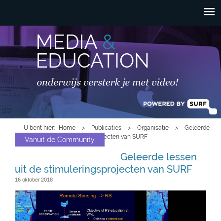
HOOFDMENU
Overslaan en naar de
inhoud gaan
U bent hier
Home
>
Publicaties
>
Organisatie
>
Geleerde
lessen uit de stimuleringsprojecten van SURF
Vanuit de Community
Geleerde lessen
uit de stimuleringsprojecten van SURF
16 oktober 2018
video_opnemen.jpg