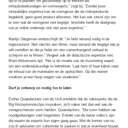
tijd in te plannen om gezamenlijk op te trekken als
inhoudsdeskundigen en vormexperts,” zegt hij. “Zonder jouw
inhoudelijke expertise kan de vormgever die de videoproductie
begeleidt, geen goed product afleveren. Het kan ook zinvol zijn om
te zien wat de vormgever niet begrijpt; tenslotte heeft de doelgroep
van je online onderwijs ook niet jouw expertise.”
Martijn Stegeman onderschrijft dit: “Je hebt iemand nodig in de
regisseursrol. Niet slechts een filmer, maar iemand die begrijpt wat je
wilt vertellen en die je helpt om een samenhangend verhaal te
schrijven en te filmen.” Vergeet ook de didactische expertise niet.
Bram Akkermans tipt: “Het is de moeite van de investering waard
om een onderwijskundige te betrekken. Laat hem of haar kijken naar
de inhoud van de materialen en de opdrachten. Op die manier
voorkom je een hoop vragen van studenten.”
Durf je ontwerp zo nodig los te laten
Esther Quaedackers van de UvA ontdekte dat de vakexperts die de
Big Historykennisclips inspraken, zich vaker niet dan wel aan de
voorgeschreven vorm hielden. Quaedackers: “Die vorm hebben we
noodgedwongen snel losgelaten. Enkele van de beste video’s zijn
die waarin de experts hun eigen gang gaan. Met de kennis van nu
zou ik adviseren om coherentie te zoeken in wat je eromheen bouwt,