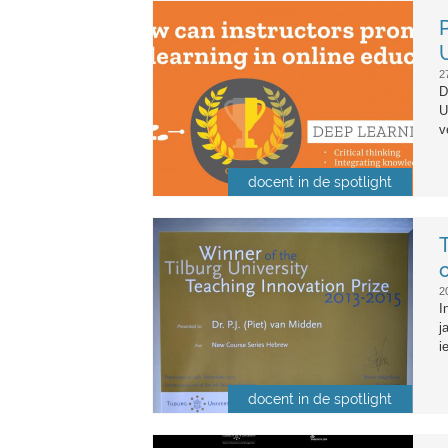
proefschrift_renee_filius.jpg
2
D
U
v
docent in de spotlight
onderwijsvernieuwingsprijs_201
2
I
j
i
docent in de spotlight