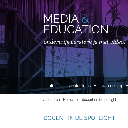
MAIN MENU
weblectures
aan de slag
U bent hier
Home
>
docent in de spotlight
DOCENT IN DE SPOTLIGHT