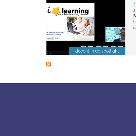
bobvdbistar.png
3
B
h
s
docent in de spotlight