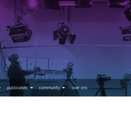
Overslaan en naar de
inhoud gaan
publicaties
community
over ons