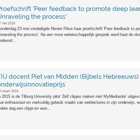
Proefschrift 'Peer feedback to promote deep lear
Unraveling the process'
7 mei 2019
onderdag 23 mei verdedigde Renée Filius haar proefschrift 'Peer feedback to pr
nraveling the process'. Na een mooi wetenschappelijk gesprek werd haar de docto
erleend...
5.jpg
TiU docent Piet van Midden (Bijbels Hebreeuws)
onderwijsinnovatieprijs
0 maart 2016
n 2015 is de Tilburg University pilot 'Zelf clipjes maken met MyMediasite' uitgev
aar enthousiast en veelvuldig gebruik maakt van weblectures in zijn onderwijs,
edere dag een clipje en won...