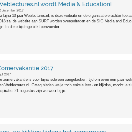
Weblectures.nl wordt Media & Education!
2 december 2017
a bijna 10 jaar Weblectures.nl, is deze website en de organisatie erachter toe a
018 zal de website aan SURF worden overgedragen en de SIG Media and Educati
ijn. In deze bijdrage blikt penvoerder...
day_beach_sand_beach_deck_chair_rest_parasol
Zomervakantie 2017
juli 2017
e zomervakantie is voor bijna iedereen aangebroken, tijd om even een paar wek
an Weblectures.nl. Graag bieden we je toch enkele lees- en kijktips, mocht je z
nspiratie. 21 augustus zijn we weer bij je...