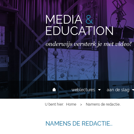
MAIN MENU
weblectures
aan de slag
U bent hier
Home
>
Namens de redactie..
NAMENS DE REDACTIE..