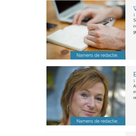
alejandro-escamilla-4-unsplash
1
S
c
g
Namens de redactie..
estherbreuker-twitter.jpg
1
A
m
o
Namens de redactie..