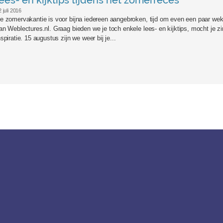
lees- en kijktips tijdens het zomerreces
 juli 2016
e zomervakantie is voor bijna iedereen aangebroken, tijd om even een paar wek
an Weblectures.nl. Graag bieden we je toch enkele lees- en kijktips, mocht je z
nspiratie. 15 augustus zijn we weer bij je...