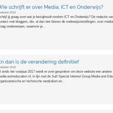
_cr.jpg
Wie schrijft er over Media, ICT en Onderwijs?
 oktober 2018
chrijf jij graag over wat je bezighoudt rondom ICT en Onderwijs? De redactie v
ontact met bloggers, die, al dan niet binnen de onderwijsinstellingen, over media
raag onderwerpen, waarover je...
En dan is de verandering definitief
 oktober 2018
l sinds het voorjaar 2017 wordt er over gesproken om deze website een andere
edia-and-education.nl, in lijn met de Surf Special Interest Group Media and Edu
rganisatorische en technische randzaken en...