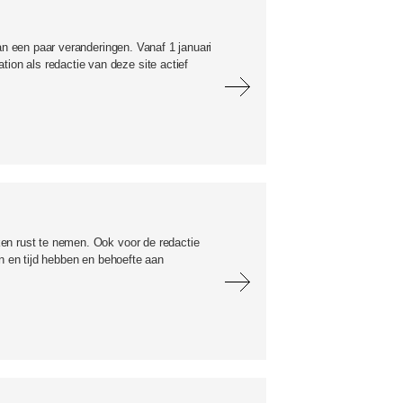
an een paar veranderingen. Vanaf 1 januari
on als redactie van deze site actief
-511778.jpgd_.jpg
en rust te nemen. Ook voor de redactie
in en tijd hebben en behoefte aan