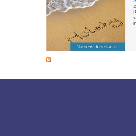
12
D
v
i
Namens de redactie..