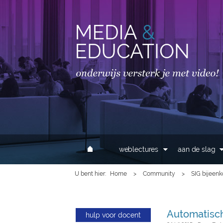
MAIN MENU
weblectures
aan de slag
U bent hier
Home
>
Community
>
SIG bijeen
Automatisch
hulp voor docent