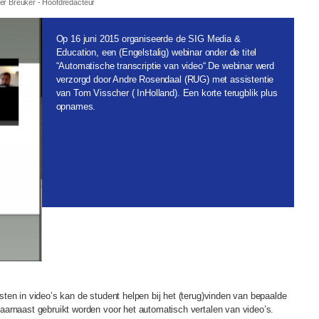
er Breuker
- Hoofdredacteur
Op 16 juni 2015 organiseerde de SIG Media &
Education, een (Engelstalig) webinar onder de titel
“Automatische transcriptie van video“.De webinar werd
verzorgd door Andre Rosendaal (RUG) met assistentie
van Tom Visscher ( InHolland). Een korte terugblik plus
opnames.
ten in video’s kan de student helpen bij het (terug)vinden van bepaalde
aarnaast gebruikt worden voor het automatisch vertalen van video’s.