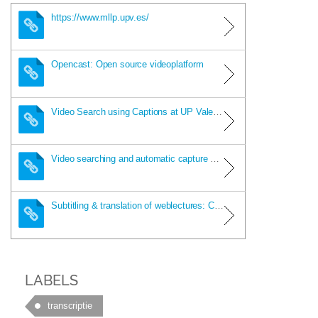
https://www.mllp.upv.es/
Opencast: Open source videoplatform
Video Search using Captions at UP Valencia
Video searching and automatic capture of videos: Carlos Turro (van andere bij...
Subtitling & translation of weblectures: Carlos Turro
LABELS
transcriptie