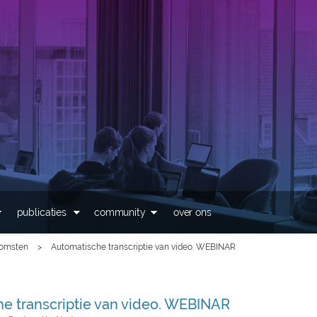
Overslaan en naar de
inhoud gaan
publicaties
community
over ons
komsten
>
Automatische transcriptie van video. WEBINAR
e transcriptie van video. WEBINAR