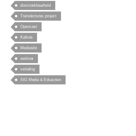
doorzoekbaarheid
Translectures project
Opencast
Kaltura
Mediasite
webinar
vertaling
SIG Media & Eduaction