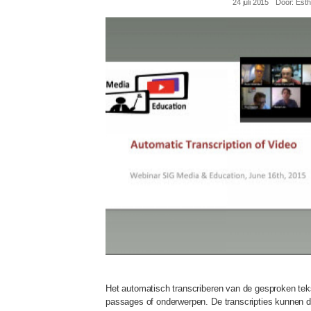
24 juli 2015
Door:
Esth
webinar-1662015-b.jpg
Het automatisch transcriberen van de gesproken teks
passages of onderwerpen. De transcripties kunnen d