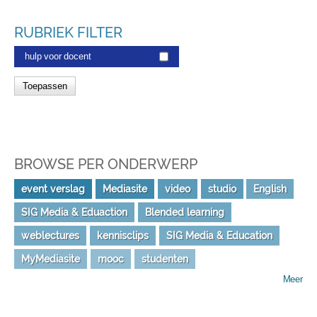
RUBRIEK FILTER
hulp voor docent
BROWSE PER ONDERWERP
event verslag
Mediasite
video
studio
English
SIG Media & Eduaction
Blended learning
weblectures
kennisclips
SIG Media & Education
MyMediasite
mooc
studenten
Meer