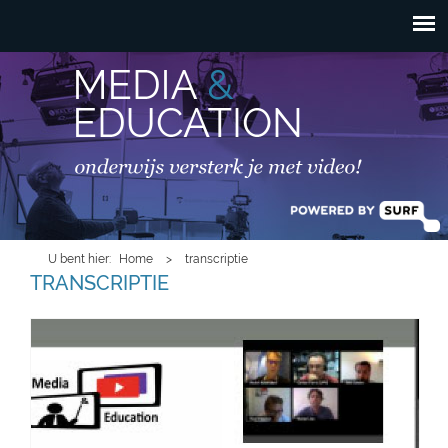
HOOFDMENU
Overslaan en naar de
inhoud gaan
U bent hier
Home
>
transcriptie
TRANSCRIPTIE
webinar-1662015-b.jpg