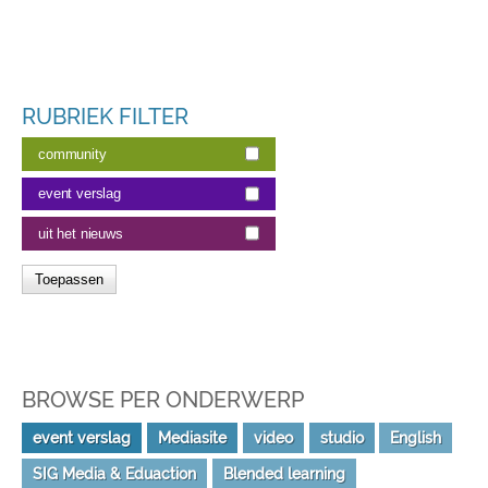
RUBRIEK FILTER
community
event verslag
uit het nieuws
BROWSE PER ONDERWERP
event verslag
Mediasite
video
studio
English
SIG Media & Eduaction
Blended learning