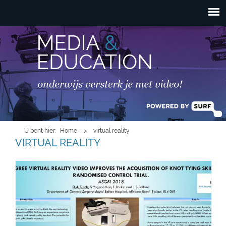
HOOFDMENU
Overslaan en naar de
inhoud gaan
U bent hier
Home
>
virtual reality
VIRTUAL REALITY
360-vr-video-for-the-acquisition-of-knot-
tying-skill.jpg