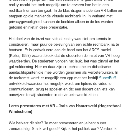
reality maakt het toch mogelijk om te ervaren hoe het in een
rechtbank er aan toe gaat. In de klas dragen studenten VR brillen en
stappen op die manier de virtuele rechtbank in. In verband met
privacygevoeligheid kunnen de beelden alleen in de les worden
getoond en niet in deze presentatie.
Het doel van de inzet van virtual reality was niet om kennis te
construeren, maar puur de beleving van een echte rechtbank na te
bootsen. Er is geëvalueerd aan de hand van het ARCS model
(Keller, 1987) waaruit bleek dat de studenten de inzet van VR hoog
waardeerden. De studenten vonden het leuk, het was zinvol en het
gaf voldoening. Hier en daar zijn er technische en didactische
aandachtspunten die mee worden genomen als verbeterpunten. In
de toekomst wordt er mogelijk een app met het bedrijf
SuperBuff
ontwikkeld waardoor het mogelijk wordt om tijdens de video te
communiceren, terug te spoelen en dat een docent dan iets kan
aanwijzen terwijl studenten in de virtuele wereld zitten.
Leren presenteren met VR - Joris van Hamersveld (Hogeschool
Windesheim)
Wie herkent dit niet? Je moet presenteren en je bent super
zenuwachtig. Sta ik wel goed? Kijk ik het publiek aan? Verdeel ik