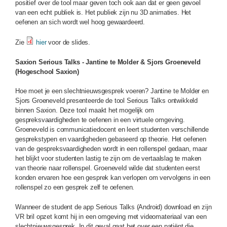
positief over de tool maar geven toch ook aan dat er geen gevoel
van een echt publiek is. Het publiek zijn nu 3D animaties. Het
oefenen an sich wordt wel hoog gewaardeerd.
Zie
hier
voor de slides.
Saxion Serious Talks - Jantine te Molder & Sjors Groeneveld
(Hogeschool Saxion)
Hoe moet je een slechtnieuwsgesprek voeren? Jantine te Molder en
Sjors Groeneveld presenteerde de tool Serious Talks ontwikkeld
binnen Saxion. Deze tool maakt het mogelijk om
gespreksvaardigheden te oefenen in een virtuele omgeving.
Groeneveld is communicatiedocent en leert studenten verschillende
gesprekstypen en vaardigheden gebaseerd op theorie. Het oefenen
van de gespreksvaardigheden wordt in een rollenspel gedaan, maar
het blijkt voor studenten lastig te zijn om de vertaalslag te maken
van theorie naar rollenspel. Groeneveld wilde dat studenten eerst
konden ervaren hoe een gesprek kan verlopen om vervolgens in een
rollenspel zo een gesprek zelf te oefenen.
Wanneer de student de app Serious Talks (Android) download en zijn
VR bril opzet komt hij in een omgeving met videomateriaal van een
slechtnieuwsgesprek. In dit geval gaat het over een patiënt die