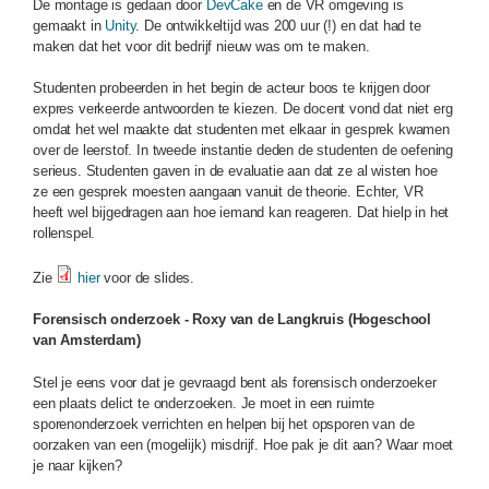
De montage is gedaan door
DevCake
en de VR omgeving is
gemaakt in
Unity
. De ontwikkeltijd was 200 uur (!) en dat had te
maken dat het voor dit bedrijf nieuw was om te maken.
Studenten probeerden in het begin de acteur boos te krijgen door
expres verkeerde antwoorden te kiezen. De docent vond dat niet erg
omdat het wel maakte dat studenten met elkaar in gesprek kwamen
over de leerstof. In tweede instantie deden de studenten de oefening
serieus. Studenten gaven in de evaluatie aan dat ze al wisten hoe
ze een gesprek moesten aangaan vanuit de theorie. Echter, VR
heeft wel bijgedragen aan hoe iemand kan reageren. Dat hielp in het
rollenspel.
Zie
hier
voor de slides.
Forensisch onderzoek - Roxy van de Langkruis (Hogeschool
van Amsterdam)
Stel je eens voor dat je gevraagd bent als forensisch onderzoeker
een plaats delict te onderzoeken. Je moet in een ruimte
sporenonderzoek verrichten en helpen bij het opsporen van de
oorzaken van een (mogelijk) misdrijf. Hoe pak je dit aan? Waar moet
je naar kijken?