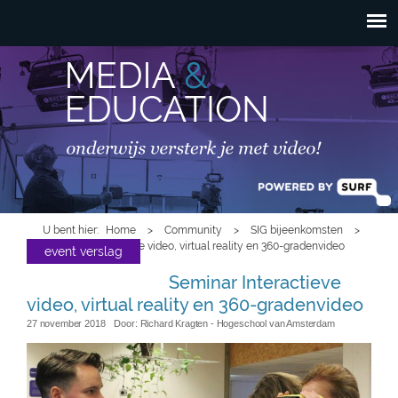
HOOFDMENU
Overslaan en naar de
inhoud gaan
U bent hier
Home
>
Community
>
SIG bijeenkomsten
>
Seminar Interactieve video, virtual reality en 360-gradenvideo
event verslag
Seminar Interactieve
video, virtual reality en 360-gradenvideo
27 november 2018
Door:
Richard Kragten
- Hogeschool van Amsterdam
serioius_talks.jpg