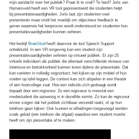
mijn aandacht over het publiek? Praat ik te snel? Te hard? Joris van
Hamersveld heeft een VR tool gepresenteerd die studenten helpt
bij presentatievaardigheden. Joris laat zijn studenten veel
presenteren maar vindt het moeilijk om objectieve feedback te
geven waarmee het leerproces wordt ondersteund en studenten hun
presentatievaardigheden kunnen oefenen.
Het bedrijf
BrainStud
heeft daarvoor de tool Speech Support
ontwikkeld. In een VR omgeving kan een student zijn
presentatievaardigheden oefenen op virtueel publiek. Er zijn 25
virtuele individuen als publiek die allemaal verschillende niveaus van
interesse en betrokkenheid kunnen tonen tijdens de presentatie. Dat
kan variëren in volledig oogcontact, het kijken op zijn mobiel of hun
voeten op tafel leggen. De context kan zich afspelen in een theater
of een hoorcollege zaal. Hoe een individu zich gedraagt wordt
bepaalt door een regisseur. Zo een regisseur is meestal een
medestudent die aanwezig is in dezelfde ruimte. Zo kan de regisseur
ervoor zorgen dat het publiek zichtbaar verveeld raakt, of op hun
telefoon gaan kijken. Ook kunnen er afleidingen toegevoegd worden
zoals geluid (een telefoon die afgaat) waardoor een student moeite
heeft om zijn presentatie af te maken.