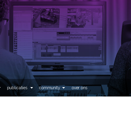
Overslaan en naar de
inhoud gaan
publicaties
community
over ons