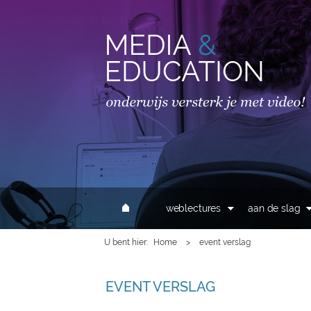
MAIN MENU
weblectures
aan de slag
U bent hier
Home
>
event verslag
EVENT VERSLAG