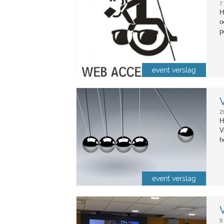
7
H
o
p
event verslag
newton-s-cradle-balls-sphere-
2
H
V
h
event verslag
bash1.jpg
9