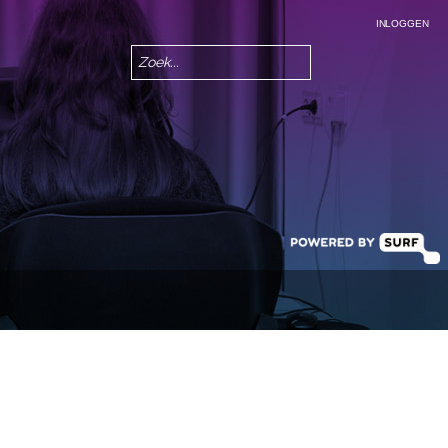
INLOGGEN
Zoeken
Zoekveld