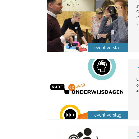
2
O
C
t
event verslag
surf_owd18.jpg
1
O
o
e
event verslag
web-accessibility.gif