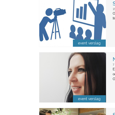
lecture_capture.png
1
O
M
event verslag
emily_nordman.jpg
N
7
E
o
O
event verslag
serioius_talks.jpg