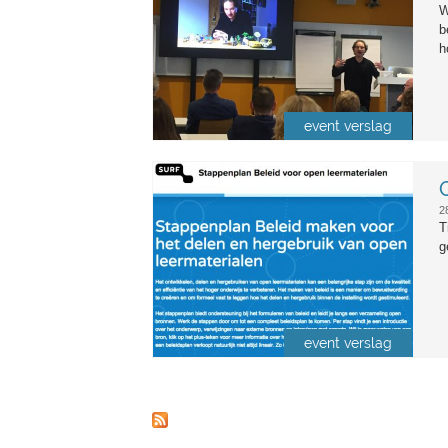
W
b
h
event verslag
stappenplan_ol.jpg
2
T
g
event verslag
Pagina's