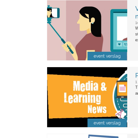
streaming.jpg
1
W
s
e
event verslag
media-and-learning-news.png
1 
T
a
event verslag