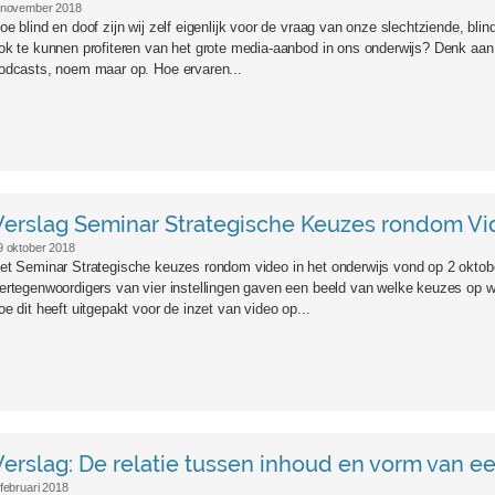
 november 2018
oe blind en doof zijn wij zelf eigenlijk voor de vraag van onze slechtziende, bl
ok te kunnen profiteren van het grote media-aanbod in ons onderwijs? Denk aan: 
odcasts, noem maar op. Hoe ervaren...
action-60582.jpeg
Verslag Seminar Strategische Keuzes rondom Vi
9 oktober 2018
et Seminar Strategische keuzes rondom video in het onderwijs vond op 2 oktober 
ertegenwoordigers van vier instellingen gaven een beeld van welke keuzes op 
oe dit heeft uitgepakt voor de inzet van video op...
Verslag: De relatie tussen inhoud en vorm van e
 februari 2018