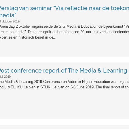
Verslag van seminar "Via reflectie naar de toeko
media"
4 oktober 2019
oensdag 2 oktober organiseerde de SIG Media & Education de bijeenkomst "Via 
treaming media". Deze terugblik op het afgelopen 20 jaar trok veel oudgediend
xpertise en historisch besef in de...
Post conference report of The Media & Learning
juli 2019
he Media & Learning 2019 Conference on Video in Higher Education was organi
nd LIMEL, KU Leuven in STUK, Leuven on 5-6 June 2019. The final report of the