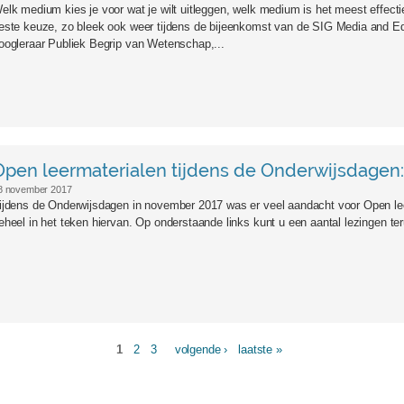
elk medium kies je voor wat je wilt uitleggen, welk medium is het meest effectie
este keuze, zo bleek ook weer tijdens de bijeenkomst van de SIG Media and Edu
oogleraar Publiek Begrip van Wetenschap,...
Open leermaterialen tijdens de Onderwijsdagen:
8 november 2017
ijdens de Onderwijsdagen in november 2017 was er veel aandacht voor Open lee
eheel in het teken hiervan. Op onderstaande links kunt u een aantal lezingen teru
1
2
3
volgende ›
laatste »