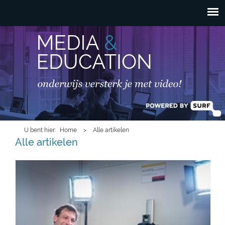
HOOFDMENU
Overslaan en naar de
inhoud gaan
U bent hier
Home
>
Alle artikelen
Alle artikelen
uu-minicolleges2.png