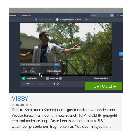
vibby.jpg
TOPTOOLTIP
VIBBY
19 maart 2016
Debbie Braakman (Saxion) is als gastredacteur verbonden aan
Weblectures.nl en neemt in haar rubriek TOPTOOLTIP geregeld
een tool onder de loep. Deze keer is de beurt aan VIBBY
waarmeer je studenten fragmenten uit Youtube filmpjes kunt